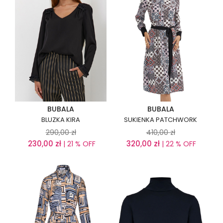
BUBALA
BUBALA
BLUZKA KIRA
SUKIENKA PATCHWORK
290,00
zł
410,00
zł
230,00
zł
320,00
zł
| 21 % OFF
| 22 % OFF