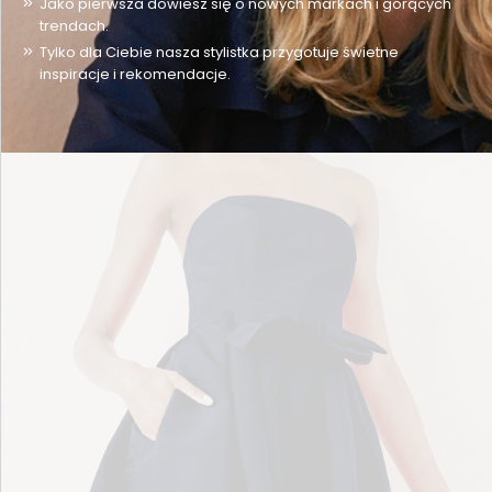
Jako pierwsza dowiesz się o nowych markach i gorących
trendach.
Tylko dla Ciebie nasza stylistka przygotuje świetne
inspiracje i rekomendacje.
KREACJE WIECZOROWE
CELEBRUJ WYJĄTKOWE OKAZJE!