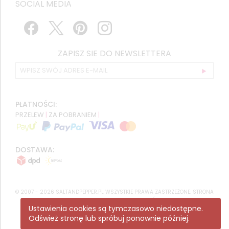
SOCIAL MEDIA
ZAPISZ SIE DO NEWSLETTERA
PŁATNOŚCI:
PRZELEW
|
ZA POBRANIEM
|
DOSTAWA:
© 2007 - 2026 SALTANDPEPPER.PL WSZYSTKIE PRAWA ZASTRZEŻONE. STRONA
KORZYSTA Z
RECAPTCHA
.
POLITYKA PRYWATNOŚCI
GOOGLE MA
Ustawienia cookies są tymczasowo niedostępne.
ZASTOSOWANIE.
Odśwież stronę lub spróbuj ponownie później.