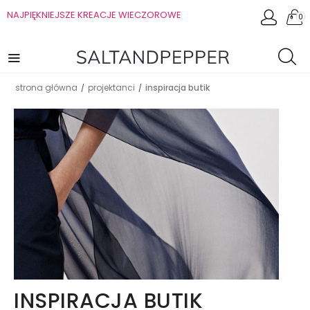
NAJPIĘKNIEJSZE KREACJE WIECZOROWE
0
strona główna
projektanci
inspiracja butik
/
/
INSPIRACJA BUTIK